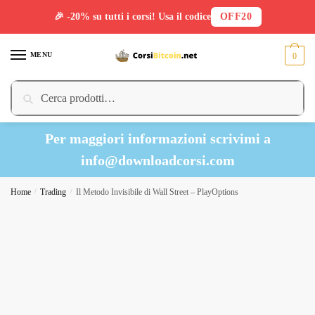
🎉 -20% su tutti i corsi! Usa il codice
OFF20
Skip
Skip
to
to
MENU
0
navigation
content
Cerca:
Cerca
Per maggiori informazioni scrivimi a
info@downloadcorsi.com
Home
/
Trading
/
Il Metodo Invisibile di Wall Street – PlayOptions