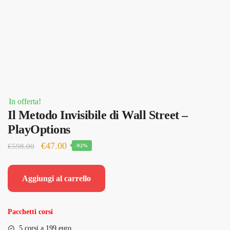
In offerta!
Il Metodo Invisibile di Wall Street –
PlayOptions
Il
Il
€
47.00
€
598.00
-92%
prezzo
prezzo
originale
attuale
Aggiungi al carrello
era:
è:
€598.00.
€47.00.
Pacchetti corsi
5 corsi a 199 euro