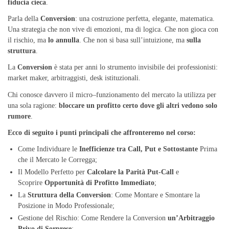
fiducia cieca
.
Parla della
Conversion
: una costruzione perfetta, elegante, matematica.
Una strategia che non vive di emozioni, ma di logica. Che non gioca con
il rischio, ma
lo annulla
. Che non si basa sull’intuizione, ma
sulla
struttura
.
La
Conversion
è stata per anni lo strumento invisibile dei professionisti:
market maker, arbitraggisti, desk istituzionali.
Chi conosce davvero il micro–funzionamento del mercato la utilizza per
una sola ragione:
bloccare un profitto certo dove gli altri vedono solo
rumore
.
Ecco di seguito i punti principali che affronteremo nel corso:
Come Individuare le
Inefficienze tra Call, Put e Sottostante
Prima
che il Mercato le Corregga;
Il Modello Perfetto per
Calcolare la Parità Put-Call
e
Scoprire
Opportunità di Profitto Immediato
;
La
Struttura della Conversion
: Come Montare e Smontare la
Posizione in Modo Professionale;
Gestione del Rischio: Come Rendere la Conversion
un’Arbitraggio
Privo di Sorprese
;