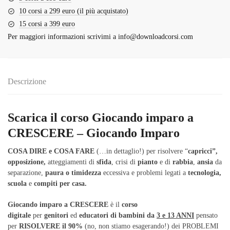
10 corsi a 299 euro (il più acquistato)
15 corsi a 399 euro
Per maggiori informazioni scrivimi a
info@downloadcorsi.com
Descrizione
Scarica il corso Giocando imparo a
CRESCERE – Giocando Imparo
COSA DIRE e COSA FARE
(…in dettaglio!) per risolvere “
capricci”,
opposizione,
atteggiamenti di
sfida
, crisi di
pianto
e di
rabbia
,
ansia
da
separazione,
paura o timidezza
eccessiva e
problemi legati a
tecnologia,
scuola
e
compiti per casa.
Giocando imparo a CRESCERE
è il
corso
digitale
per
genitori
ed
educatori di bambini da
3 e 13 ANNI
pensato
per
RISOLVERE il 90%
(no, non stiamo esagerando!) dei PROBLEMI