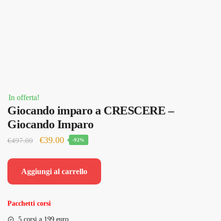
In offerta!
Giocando imparo a CRESCERE –
Giocando Imparo
Il
Il
€
39.00
€
497.00
-92%
prezzo
prezzo
originale
attuale
Aggiungi al carrello
era:
è:
€497.00.
€39.00.
Pacchetti corsi
5 corsi a 199 euro