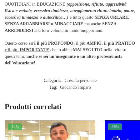
QUOTIDIANI in EDUCAZIONE
(opposizione, rifiuto, aggressività
fisica e verbale, eccessiva timidezza, atteggiamento rinunciatario, paure,
eccessiva timidezza o autocritica…)
e tutto questo
SENZA URLARE,
SENZA ARRABBIARSI o MINACCIARE
ma anche
SENZA
ARRENDERSI
alla loro volontà in modo inopportuno.
Questo corso sarà
il più PROFONDO,
il più
AMPIO, il più PRATICO
e
il più
IMPORTANTE
che tu abbia
MAI SEGUITO
nella vita su
questi temi,
anche se sei un insegnante o un altro professionista
dell’educazione!
Categoria:
Crescita personale
Tag:
Giocando Imparo
Prodotti correlati
-91%
-95%