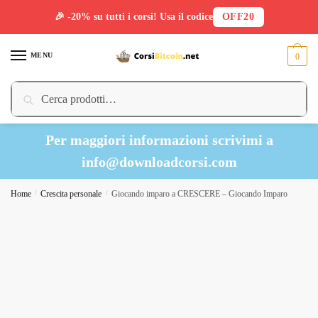
🎉 -20% su tutti i corsi! Usa il codice
OFF20
Skip
Skip
to
to
MENU
0
navigation
content
Cerca:
Cerca
Per maggiori informazioni scrivimi a
info@downloadcorsi.com
Home
/
Crescita personale
/
Giocando imparo a CRESCERE – Giocando Imparo