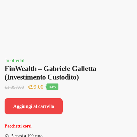
In offerta!
FinWealth – Gabriele Galletta
(Investimento Custodito)
Il
Il
€
99.00
€
1,397.00
-93%
prezzo
prezzo
originale
attuale
Aggiungi al carrello
era:
è:
€1,397.00.
€99.00.
Pacchetti corsi
5 corsi a 199 euro