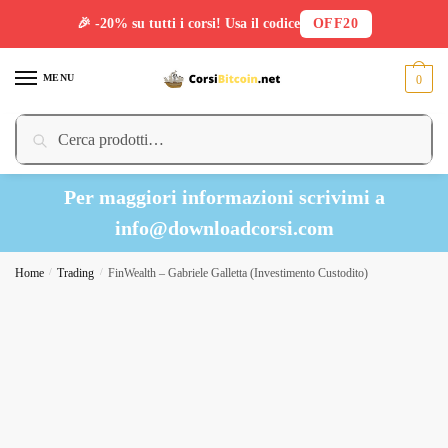
🎉 -20% su tutti i corsi! Usa il codice
OFF20
Skip
Skip
to
to
MENU
0
navigation
content
Cerca:
Cerca
Per maggiori informazioni scrivimi a
info@downloadcorsi.com
Home
/
Trading
/
FinWealth – Gabriele Galletta (Investimento Custodito)