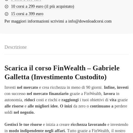
10 corsi a 299 euro (il più acquistato)
15 corsi a 399 euro
Per maggiori informazioni scrivimi a
info@downloadcorsi.com
Descrizione
Scarica il corso FinWealth – Gabriele
Galletta (Investimento Custodito)
Investi
nel
mercato
e crea ricchezza in meno di 90 giorni.
Infine,
investi
con successo
nel
mercato
finanziario
grazie a FinWealth,
lavora
in
autonomia,
riduci
costi e rischi e
raggiungi
i tuoi obiettivi di
vita
grazie
alle
risorse
e
alle
migliori
idee.
O
inizi
da zero o
continuano
a
perdere
soldi
nel
negozio.
Gestisci
le
tue
risorse
e inizia a creare
ricchezza
lavorando
e investendo
in
modo
indipendente
negli
affari.
Tutto grazie a FinWealth, il nostro