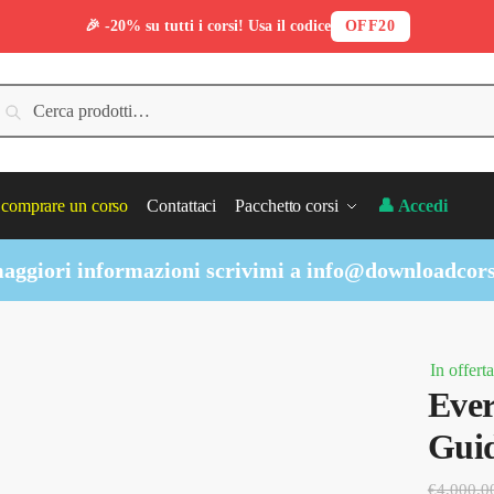
🎉 -20% su tutti i corsi! Usa il codice
OFF20
erca:
Cerca
comprare un corso
Contattaci
Pacchetto corsi
👤 Accedi
aggiori informazioni scrivimi a
info@downloadcors
In offerta
Ever
Guid
€
4,000.0