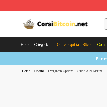
Skip
Skip
to
to
C
navigation
content
Home
Categorie
Come acquistare Bitcoin
Come 
Per m
Home
/
Trading
/
Evergreen Options – Guido Albi Marini