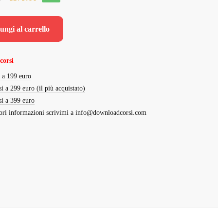
prezzo
prezzo
originale
attuale
ungi al carrello
era:
è:
€4,000.00.
€179.00.
corsi
i a 199 euro
si a 299 euro (il più acquistato)
si a 399 euro
ri informazioni scrivimi a
info@downloadcorsi.com