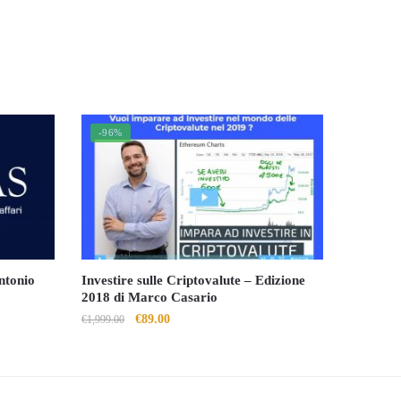
-96%
ntonio
Investire sulle Criptovalute – Edizione
2018 di Marco Casario
Il
Il
€
89.00
€
1,999.00
prezzo
prezzo
originale
attuale
era:
è:
€1,999.00.
€89.00.