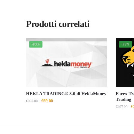
Prodotti correlati
-93%
-92%
HEKLA TRADING® 3.0 di HeklaMoney
Forex Tra
Trading
Il
Il
€
69.00
€
997.00
Il
€
€
497.00
prezzo
prezzo
p
originale
attuale
o
era:
è:
er
€997.00.
€69.00.
€