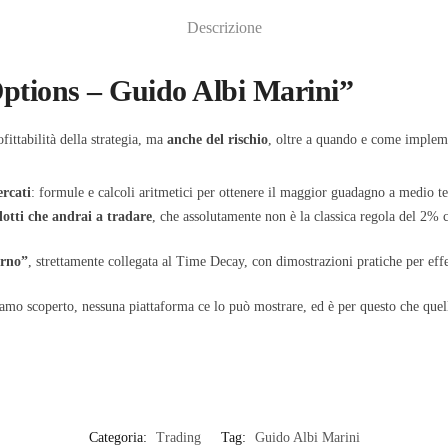
Descrizione
Options – Guido Albi Marini”
fittabilità della strategia, ma
anche del rischio
, oltre a quando e come implemen
rcati
: formule e calcoli aritmetici per ottenere il maggior guadagno a medio te
lotti che andrai a tradare
, che assolutamente non è la classica regola del 2%
orno”
, strettamente collegata al Time Decay, con dimostrazioni pratiche per effet
amo scoperto, nessuna piattaforma ce lo può mostrare, ed è per questo che quello
Categoria:
Trading
Tag:
Guido Albi Marini