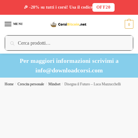
🎉 -20% su tutti i corsi! Usa il codice
OFF20
Skip
Skip
to
to
MENU
0
navigation
content
Cerca:
Cerca
Per maggiori informazioni scrivimi a
info@downloadcorsi.com
Home
/
Crescita personale
/
Mindset
/
Disegna il Futuro – Luca Mazzucchelli