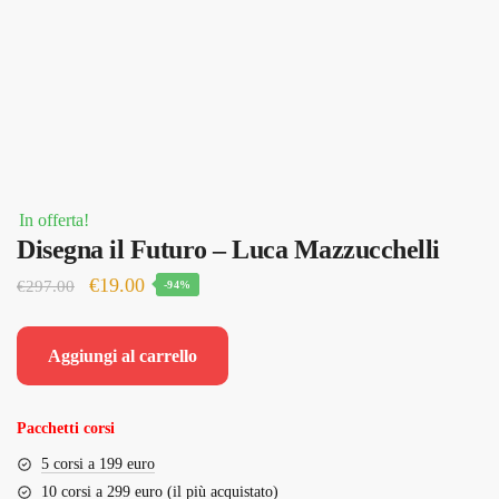
In offerta!
Disegna il Futuro – Luca Mazzucchelli
Il
Il
€
19.00
€
297.00
-94%
prezzo
prezzo
originale
attuale
Aggiungi al carrello
era:
è:
€297.00.
€19.00.
Pacchetti corsi
5 corsi a 199 euro
10 corsi a 299 euro (il più acquistato)