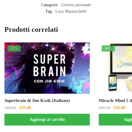
Categoria:
Crescita personale
Tag:
Luca Mazzucchelli
Prodotti correlati
-92%
-96%
Superbrain di Jim Kwik (Italiano)
Miracle Mind 5 d
Il
Il
Il
Il
€
33.00
€
42.00
€
400.00
€
997.00
prezzo
prezzo
prezzo
pre
Aggiungi al carrello
Aggi
originale
attuale
originale
attu
era:
è:
era:
è: