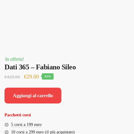
In offerta!
Dati 365 – Fabiano Sileo
Il
Il
€
29.00
€
420.00
-93%
prezzo
prezzo
originale
attuale
Aggiungi al carrello
era:
è:
€420.00.
€29.00.
Pacchetti corsi
5 corsi a 199 euro
10 corsi a 299 euro (il più acquistato)