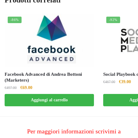
Prodotti correlati
-86%
-92%
Facebook Advanced di Andrea Bottoni
Social Playbook
(Marketers)
Il
Il
€
39.00
€
467.00
Il
Il
€
69.00
€
497.00
prezzo
pre
prezzo
prezzo
originale
attu
Aggiungi al carrello
Aggi
originale
attuale
era:
è:
era:
è:
€467.00.
€39
€497.00.
€69.00.
Per maggiori informazioni scrivimi a