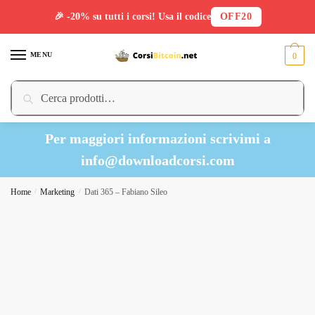
🎉 -20% su tutti i corsi! Usa il codice
OFF20
Skip
Skip
to
to
MENU
0
navigation
content
Cerca:
Cerca
Per maggiori informazioni scrivimi a
info@downloadcorsi.com
Home
/
Marketing
/
Dati 365 – Fabiano Sileo