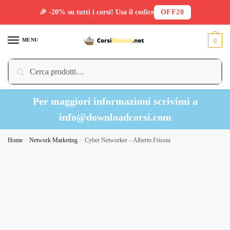
🎉 -20% su tutti i corsi! Usa il codice
OFF20
Skip
Skip
to
to
MENU
0
navigation
content
Cerca:
Cerca
Per maggiori informazioni scrivimi a
info@downloadcorsi.com
Home
/
Network Marketing
/
Cyber Networker – Alberto Frisoni