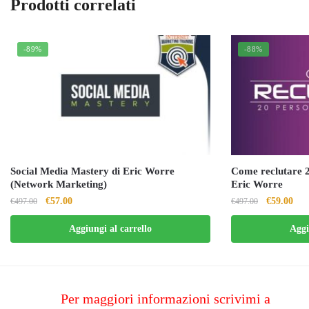
Prodotti correlati
-89%
-88%
Social Media Mastery di Eric Worre
Come reclutare 2
(Network Marketing)
Eric Worre
Il
Il
Il
Il
€
57.00
€
59.00
€
497.00
€
497.00
prezzo
prezzo
prezzo
pre
Aggiungi al carrello
Aggi
originale
attuale
originale
attu
era:
è:
era:
è:
€497.00.
€57.00.
€497.00.
€59
Per maggiori informazioni scrivimi a