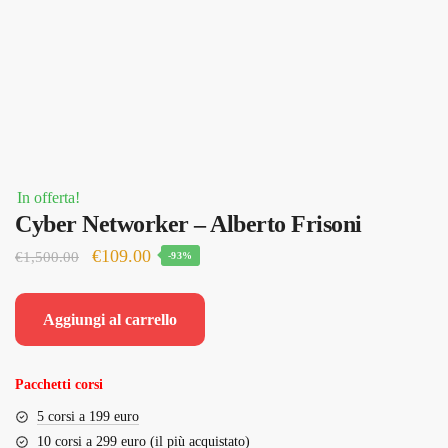
In offerta!
Cyber Networker – Alberto Frisoni
Il
Il
€
109.00
€
1,500.00
-93%
prezzo
prezzo
originale
attuale
Aggiungi al carrello
era:
è:
€1,500.00.
€109.00.
Pacchetti corsi
5 corsi a 199 euro
10 corsi a 299 euro (il più acquistato)