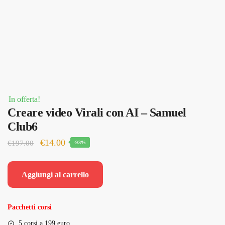
In offerta!
Creare video Virali con AI – Samuel
Club6
Il
Il
€
14.00
€
197.00
-93%
prezzo
prezzo
originale
attuale
Aggiungi al carrello
era:
è:
€197.00.
€14.00.
Pacchetti corsi
5 corsi a 199 euro