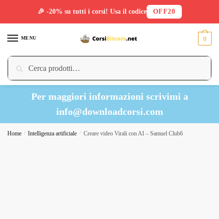
🎉 -20% su tutti i corsi! Usa il codice
OFF20
Skip
Skip
to
to
MENU
0
navigation
content
Cerca:
Cerca
Per maggiori informazioni scrivimi a
info@downloadcorsi.com
Home
/
Intelligenza artificiale
/
Creare video Virali con AI – Samuel Club6