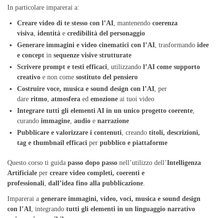
In particolare imparerai a:
Creare video di te stesso con l’AI
, mantenendo
coerenza
visiva
,
identità
e
credibilità del personaggio
Generare immagini e video cinematici con l’AI
, trasformando
idee
e concept
in
sequenze visive strutturate
Scrivere prompt e testi efficaci
, utilizzando
l’AI come supporto
creativo
e non come
sostituto del pensiero
Costruire voce, musica e sound design con l’AI
, per
dare
ritmo
,
atmosfera
ed
emozione
ai tuoi video
Integrare tutti gli elementi AI in un unico progetto coerente
,
curando
immagine
,
audio
e
narrazione
Pubblicare e valorizzare i contenuti
, creando
titoli, descrizioni,
tag e thumbnail efficaci
per
pubblico e piattaforme
Questo corso ti guida
passo dopo passo
nell’utilizzo dell’
Intelligenza
Artificiale
per
creare video completi, coerenti e
professionali
,
dall’idea fino alla pubblicazione
.
Imparerai a
generare immagini, video, voci, musica e sound design
con l’AI
, integrando
tutti gli elementi in un linguaggio narrativo