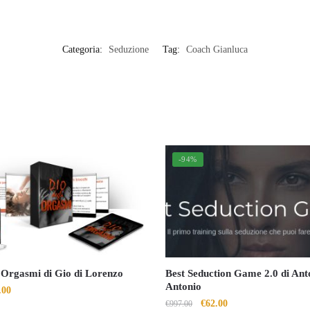
Categoria:
Seduzione
Tag:
Coach Gianluca
-94%
i Orgasmi di Gio di Lorenzo
Best Seduction Game 2.0 di An
Antonio
Il
.00
Il
Il
€
62.00
€
997.00
ezzo
prezzo