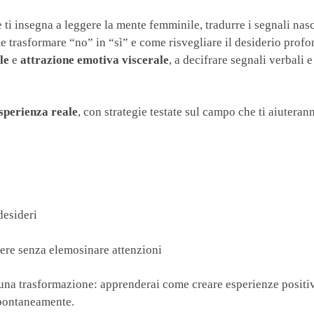
 ti insegna a leggere la mente femminile, tradurre i segnali nasc
me trasformare “no” in “sì” e come risvegliare il desiderio prof
le
e
attrazione emotiva viscerale
, a decifrare segnali verbali 
esperienza reale
, con strategie testate sul campo che ti aiuteran
desideri
iere senza elemosinare attenzioni
 una trasformazione: apprenderai come creare esperienze positi
spontaneamente.