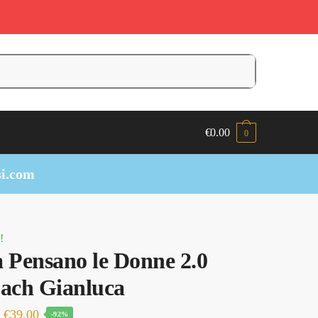
€
0.00
0
i.com
!
 Pensano le Donne 2.0
ach Gianluca
Il
Il
€
39.00
-92%