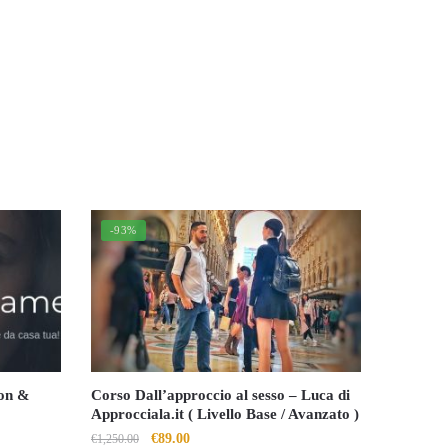
-93%
ton &
Corso Dall’approccio al sesso – Luca di
Approcciala.it ( Livello Base / Avanzato )
Il
Il
€
89.00
€
1,250.00