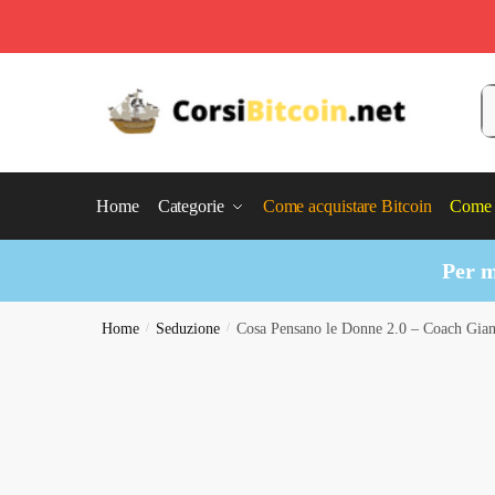
Skip
Skip
to
to
C
navigation
content
Home
Categorie
Come acquistare Bitcoin
Come 
Per m
Home
/
Seduzione
/
Cosa Pensano le Donne 2.0 – Coach Gian