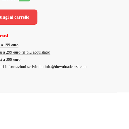
prezzo
prezzo
originale
attuale
ungi al carrello
era:
è:
€497.00.
€39.00.
corsi
i a 199 euro
si a 299 euro (il più acquistato)
si a 399 euro
ri informazioni scrivimi a
info@downloadcorsi.com