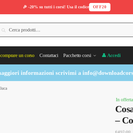
🎉 -20% su tutti i corsi! Usa il codice
OFF20
erca:
Cerca
comprare un corso
Contattaci
Pacchetto corsi
👤 Accedi
aggiori informazioni scrivimi a
info@downloadcors
luca
In offerta
Cosa
– Co
€
497.00