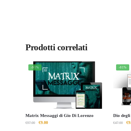
Prodotti correlati
-91%
-81%
Matrix Messaggi di Gio Di Lorenzo
Dio degl
Il
Il
Il
€
9.00
€
9
€
97.00
€
47.00
prezzo
prezzo
pr