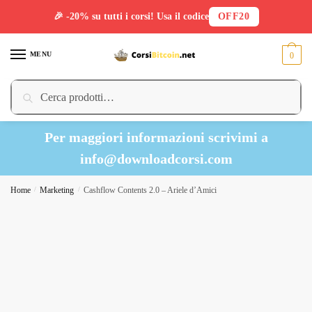
🎉 -20% su tutti i corsi! Usa il codice
OFF20
Skip
Skip
to
to
MENU
0
navigation
content
Cerca:
Cerca
Per maggiori informazioni scrivimi a
info@downloadcorsi.com
Home
/
Marketing
/
Cashflow Contents 2.0 – Ariele d’Amici