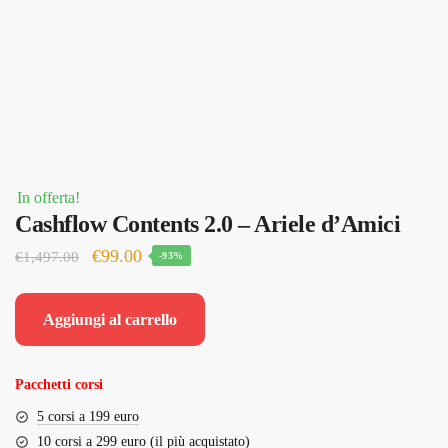
In offerta!
Cashflow Contents 2.0 – Ariele d’Amici
Il
Il
€
99.00
€
1,497.00
-93%
prezzo
prezzo
originale
attuale
Aggiungi al carrello
era:
è:
€1,497.00.
€99.00.
Pacchetti corsi
5 corsi a 199 euro
10 corsi a 299 euro (il più acquistato)