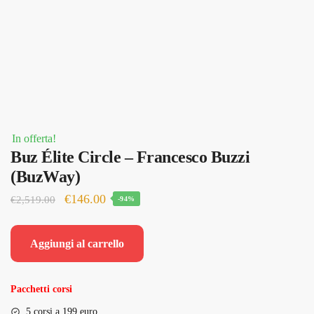
In offerta!
Buz Élite Circle – Francesco Buzzi
(BuzWay)
Il
Il
€
146.00
€
2,519.00
-94%
prezzo
prezzo
originale
attuale
Aggiungi al carrello
era:
è:
€2,519.00.
€146.00.
Pacchetti corsi
5 corsi a 199 euro