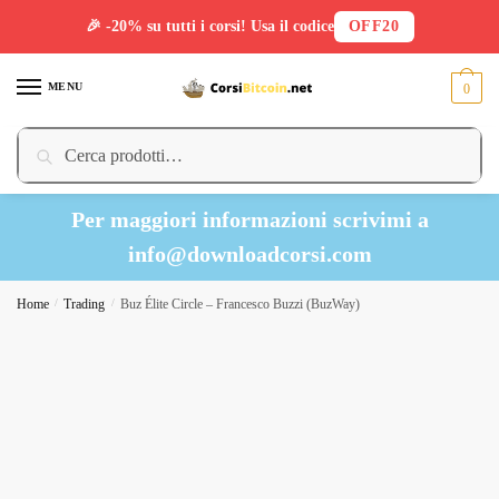
🎉 -20% su tutti i corsi! Usa il codice
OFF20
Skip
Skip
to
to
MENU
0
navigation
content
Cerca:
Cerca
Per maggiori informazioni scrivimi a
info@downloadcorsi.com
Home
/
Trading
/
Buz Élite Circle – Francesco Buzzi (BuzWay)