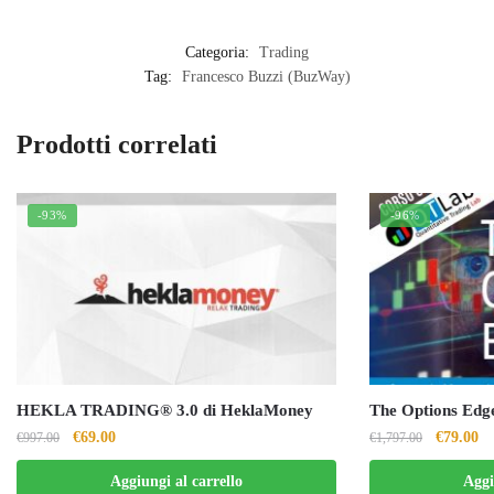
Categoria:
Trading
Tag:
Francesco Buzzi (BuzWay)
Prodotti correlati
-93%
-96%
HEKLA TRADING® 3.0 di HeklaMoney
The Options Edge
Il
Il
Il
Il
€
69.00
€
79.00
€
997.00
€
1,797.00
prezzo
prezzo
prezzo
pr
Aggiungi al carrello
Aggi
originale
attuale
originale
at