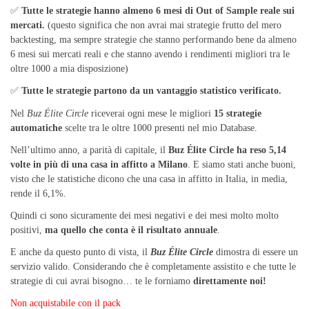
✅
Tutte le strategie hanno almeno 6 mesi di Out of Sample reale sui
mercati.
(questo significa che non avrai mai strategie frutto del mero
backtesting, ma sempre strategie che stanno performando bene da almeno
6 mesi sui mercati reali e che stanno avendo i rendimenti migliori tra le
oltre 1000 a mia disposizione)
✅
Tutte le strategie partono da un vantaggio statistico verificato.
Nel
Buz Élite Circle
riceverai ogni mese le migliori
15 strategie
automatiche
scelte tra le oltre 1000 presenti nel mio Database.
Nell’ultimo anno, a parità di capitale, il
Buz Élite Circle ha reso 5,14
volte in più di una casa in affitto a Milano
. E siamo stati anche buoni,
visto che le statistiche dicono che una casa in affitto in Italia, in media,
rende il 6,1%.
Quindi ci sono sicuramente dei mesi negativi e dei mesi molto molto
positivi,
ma quello che conta è il risultato annuale
.
E anche da questo punto di vista, il
Buz Élite Circle
dimostra di essere un
servizio valido. Considerando che è completamente assistito e che tutte le
strategie di cui avrai bisogno… te le forniamo
direttamente noi!
Non acquistabile con il pack