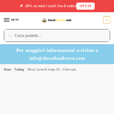
🎉 -20% su tutti i corsi! Usa il codice
OFF20
Skip
Skip
to
to
MENU
0
navigation
content
Cerca:
Cerca
Per maggiori informazioni scrivimi a
info@downloadcorsi.com
Home
/
Trading
/
Blood, Sweat & Scalps Q2 – Fabervaale