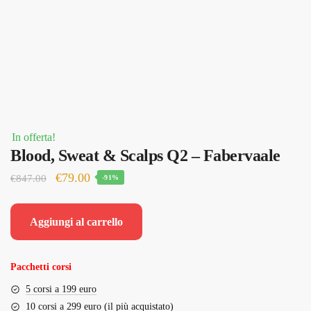
In offerta!
Blood, Sweat & Scalps Q2 – Fabervaale
Il
Il
€
79.00
€
847.00
-91%
prezzo
prezzo
originale
attuale
Aggiungi al carrello
era:
è:
€847.00.
€79.00.
Pacchetti corsi
5 corsi a 199 euro
10 corsi a 299 euro (il più acquistato)