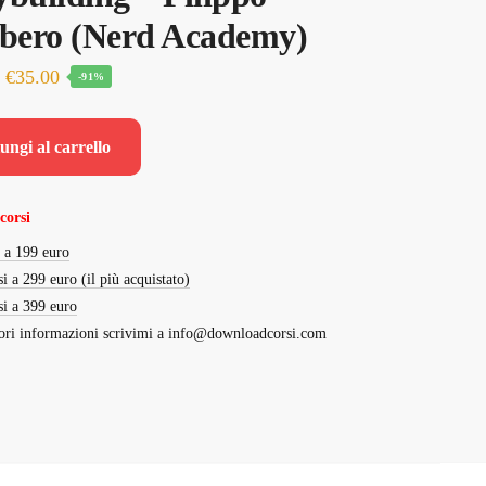
bero (Nerd Academy)
Il
Il
€
35.00
-91%
prezzo
prezzo
originale
attuale
ungi al carrello
era:
è:
€400.00.
€35.00.
corsi
i a 199 euro
si a 299 euro (il più acquistato)
si a 399 euro
ri informazioni scrivimi a
info@downloadcorsi.com