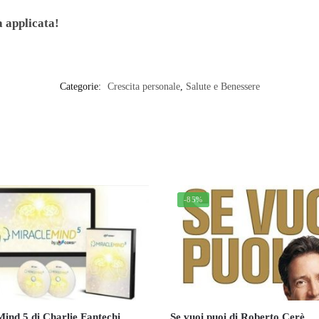
a applicata!
Categorie:
Crescita personale
,
Salute e Benessere
-85%
ind 5 di Charlie Fantechi
Se vuoi puoi di Roberto Cerè