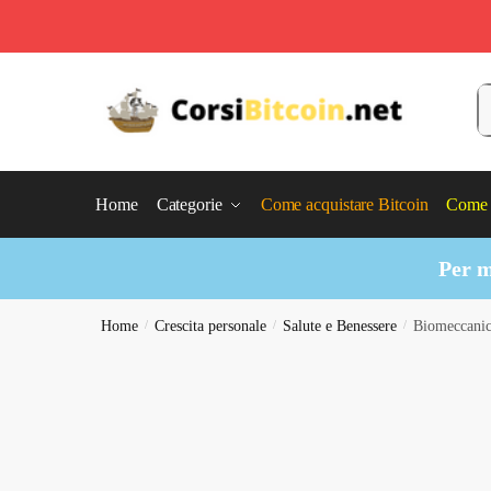
Skip
Skip
to
to
C
navigation
content
Home
Categorie
Come acquistare Bitcoin
Come 
Per m
Home
/
Crescita personale
/
Salute e Benessere
/
Biomeccanic