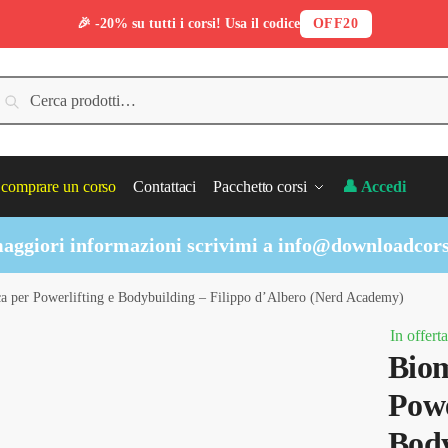
🎉 -20% su tutti i corsi! Usa il codice
OFF20
erca:
Cerca
comprare un corso
Contattaci
Pacchetto corsi
👤 Accedi
aggiori informazioni scrivimi a
info@downloadcors
a per Powerlifting e Bodybuilding – Filippo d’Albero (Nerd Academy)
In offerta
Biom
Powe
Body