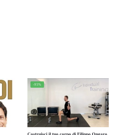
-95%
Costruisci il tuo corpo di Filippo Ongaro