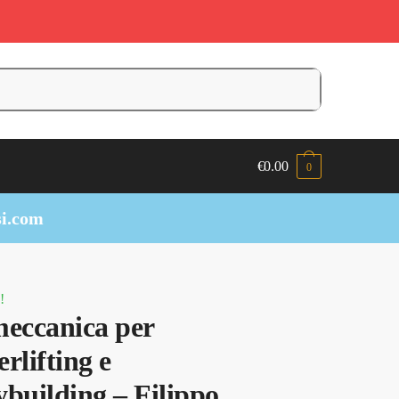
€
0.00
0
i.com
!
eccanica per
rlifting e
building – Filippo