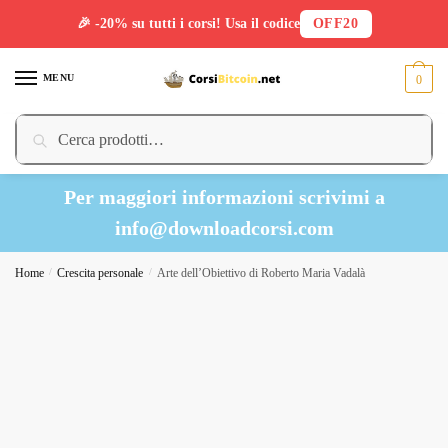
🎉 -20% su tutti i corsi! Usa il codice
OFF20
Skip
Skip
to
to
MENU
0
navigation
content
Cerca:
Cerca
Per maggiori informazioni scrivimi a
info@downloadcorsi.com
Home
/
Crescita personale
/
Arte dell’Obiettivo di Roberto Maria Vadalà