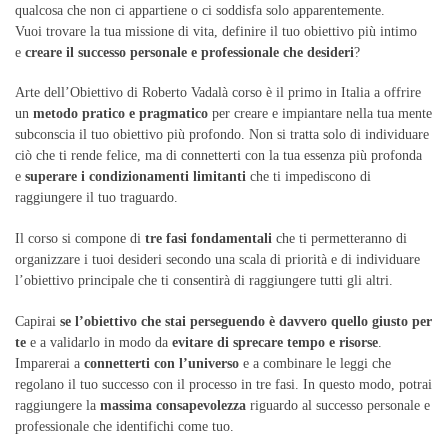
qualcosa che non ci appartiene o ci soddisfa solo apparentemente.
Vuoi trovare la tua missione di vita, definire il tuo obiettivo più intimo
e
creare il successo personale e professionale che desideri
?
Arte dell’Obiettivo di Roberto Vadalà corso è il primo in Italia a offrire
un
metodo pratico e pragmatico
per creare e impiantare nella tua mente
subconscia il tuo obiettivo più profondo. Non si tratta solo di individuare
ciò che ti rende felice, ma di connetterti con la tua essenza più profonda
e
superare i condizionamenti limitanti
che ti impediscono di
raggiungere il tuo traguardo.
Il corso si compone di
tre fasi fondamentali
che ti permetteranno di
organizzare i tuoi desideri secondo una scala di priorità e di individuare
l’obiettivo principale che ti consentirà di raggiungere tutti gli altri.
Capirai
se l’obiettivo che stai perseguendo è davvero quello giusto per
te
e a validarlo in modo da
evitare di sprecare tempo e risorse
.
Imparerai a
connetterti con l’universo
e a combinare le leggi che
regolano il tuo successo con il processo in tre fasi. In questo modo, potrai
raggiungere la
massima consapevolezza
riguardo al successo personale e
professionale che identifichi come tuo.