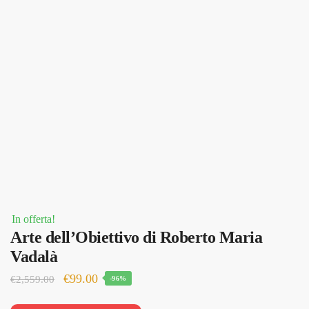
In offerta!
Arte dell’Obiettivo di Roberto Maria
Vadalà
Il
Il
€
99.00
€
2,559.00
-96%
prezzo
prezzo