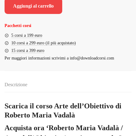
originale
attuale
Aggiungi al carrello
era:
è:
€2,559.00.
€99.00.
Pacchetti corsi
5 corsi a 199 euro
10 corsi a 299 euro (il più acquistato)
15 corsi a 399 euro
Per maggiori informazioni scrivimi a
info@downloadcorsi.com
Descrizione
Scarica il corso Arte dell’Obiettivo di
Roberto Maria Vadalà
Acquista ora ‘Roberto Maria Vadalà /