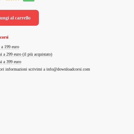
prezzo
prezzo
originale
attuale
ungi al carrello
era:
è:
€1,485.00.
€89.00.
corsi
i a 199 euro
si a 299 euro (il più acquistato)
si a 399 euro
ri informazioni scrivimi a
info@downloadcorsi.com