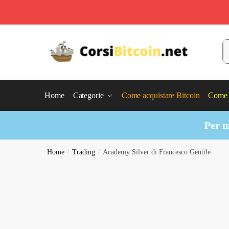
Skip
Skip
to
to
C
navigation
content
Home
Categorie
Come acquistare Bitcoin
Come 
Per m
Home
/
Trading
/
Academy Silver di Francesco Gentile