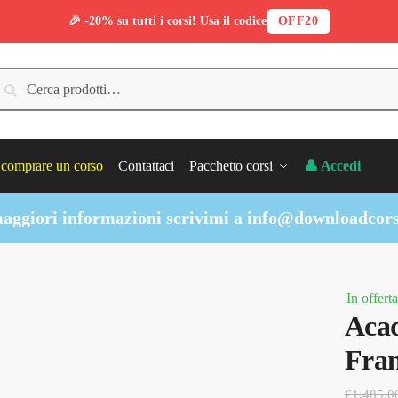
🎉 -20% su tutti i corsi! Usa il codice
OFF20
erca:
Cerca
comprare un corso
Contattaci
Pacchetto corsi
👤 Accedi
aggiori informazioni scrivimi a
info@downloadcors
In offerta
Acad
Fran
€
1,485.0