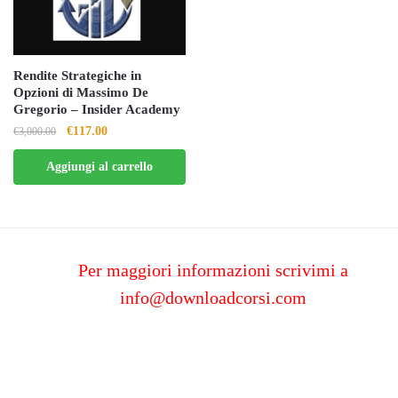
Rendite Strategiche in
Opzioni di Massimo De
Gregorio – Insider Academy
Il
Il
€
117.00
€
3,000.00
prezzo
prezzo
Aggiungi al carrello
originale
attuale
era:
è:
€3,000.00.
€117.00.
Per maggiori informazioni scrivimi a
info@downloadcorsi.com