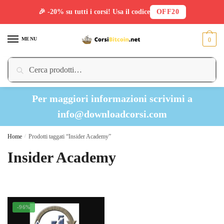
🎉 -20% su tutti i corsi! Usa il codice
OFF20
Skip
Skip
to
to
MENU
0
navigation
content
Cerca:
Cerca
Per maggiori informazioni scrivimi a
info@downloadcorsi.com
Home
/
Prodotti taggati “Insider Academy”
Insider Academy
-96%