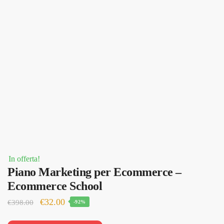
In offerta!
Piano Marketing per Ecommerce –
Ecommerce School
Il
Il
€
32.00
€
398.00
-92%
prezzo
prezzo