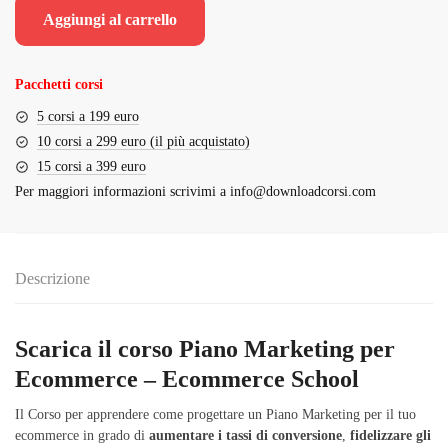
originale
attuale
Aggiungi al carrello
era:
è:
€398.00.
€32.00.
Pacchetti corsi
5 corsi a 199 euro
10 corsi a 299 euro (il più acquistato)
15 corsi a 399 euro
Per maggiori informazioni scrivimi a
info@downloadcorsi.com
Descrizione
Scarica il corso Piano Marketing per
Ecommerce – Ecommerce School
Il Corso per apprendere come progettare un Piano Marketing per il tuo
ecommerce in grado di
aumentare i tassi di conversione
,
fidelizzare gli