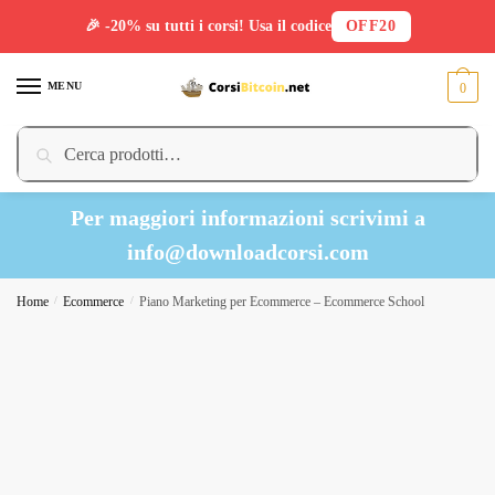
🎉 -20% su tutti i corsi! Usa il codice
OFF20
Skip
Skip
to
to
MENU
0
navigation
content
Cerca:
Cerca
Per maggiori informazioni scrivimi a
info@downloadcorsi.com
Home
/
Ecommerce
/
Piano Marketing per Ecommerce – Ecommerce School