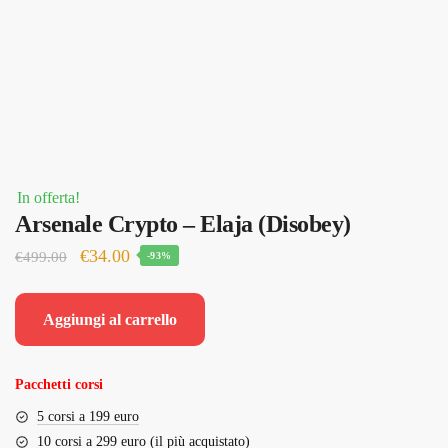
In offerta!
Arsenale Crypto – Elaja (Disobey)
Il
Il
€
34.00
€
499.00
-93%
prezzo
prezzo
originale
attuale
Aggiungi al carrello
era:
è:
€499.00.
€34.00.
Pacchetti corsi
5 corsi a 199 euro
10 corsi a 299 euro (il più acquistato)