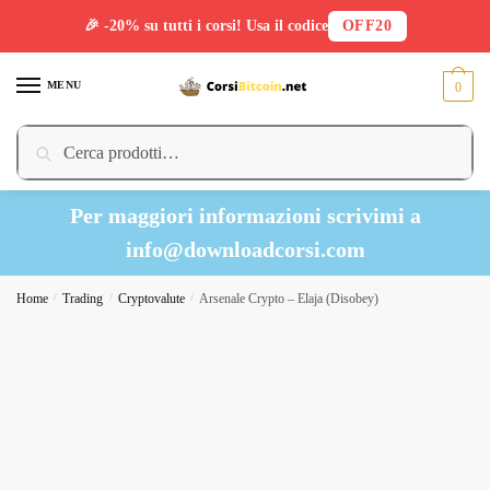
🎉 -20% su tutti i corsi! Usa il codice
OFF20
Skip
Skip
to
to
MENU
0
navigation
content
Cerca:
Cerca
Per maggiori informazioni scrivimi a
info@downloadcorsi.com
Home
/
Trading
/
Cryptovalute
/
Arsenale Crypto – Elaja (Disobey)